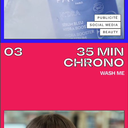
PUBLICITÉ
SOCIAL MEDIA
BEAUTY
03
35 MIN
CHRONO
WASH ME