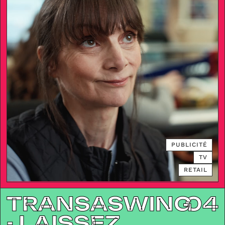
PUBLICITÉ
TV
RETAIL
TRANSASWING
04
- LAISSEZ