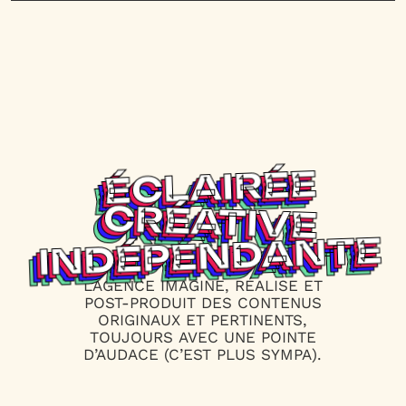
ÉCLAIRÉE
ÉCLAIRÉE
ÉCLAIRÉE
ÉCLAIRÉE
CRÉATIVE
CRÉATIVE
CRÉATIVE
CRÉATIVE
INDÉPENDANTE
INDÉPENDANTE
INDÉPENDANTE
INDÉPENDANTE
L’AGENCE
IMAGINE,
RÉALISE
ET
POST-PRODUIT
DES
CONTENUS
ORIGINAUX
ET
PERTINENTS,
TOUJOURS
AVEC
UNE
POINTE
D’AUDACE
(C’EST
PLUS
SYMPA).