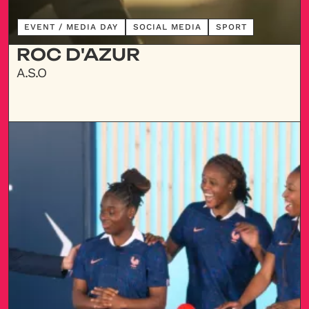
DÉCOUVRIR
EVENT / MEDIA DAY
SOCIAL MEDIA
SPORT
ROC D'AZUR
A.S.O