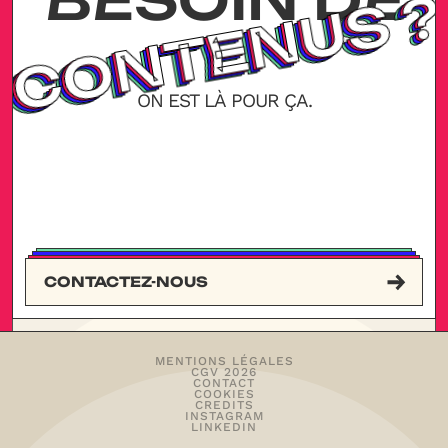
?
?
?
?
CONTENUS
CONTENUS
CONTENUS
CONTENUS
ON
EST
LÀ
POUR
ÇA.
CONTACTEZ-NOUS
MENTIONS LÉGALES
CGV 2026
CONTACT
COOKIES
CREDITS
INSTAGRAM
BEAUCOUP
LINKEDIN