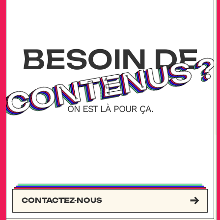
BESOIN
DE
?
?
?
?
CONTENUS
CONTENUS
CONTENUS
CONTENUS
ON
EST
LÀ
POUR
ÇA.
CONTACTEZ-NOUS