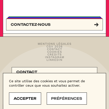
CONTACTEZ-NOUS
MENTIONS LÉGALES
CGV 2026
CONTACT
COOKIES
CREDITS
INSTAGRAM
BEAUCOUP
LINKEDIN
CONTACT
L’AGENCE
Ce site utilise des cookies et vous permet de
contrôler ceux que vous souhaitez activer.
(C)RUSH – LE BLOG
ACCEPTER
PRÉFÉRENCES
P’TIT COUP DE MOJO