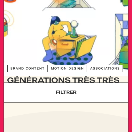
DÉCOUVRIR
BRAND CONTENT
MOTION DESIGN
ASSOCIATIONS
GÉNÉRATIONS TRÈS TRÈS
FUTURES
FILTRER
GÉNÉRATIONS FUTURES